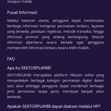
maupun mobile.
Pusat Informasi
Melalui halaman utama, pengguna dapat menemukan
berbagai informasi mengenai permainan terbaru, layanan
yang tersedia, panduan registrasi, metode transaksi, hingga
informasi promosi yang sedang berlangsung. Seluruh
informasi diperbarui secara berkala agar pengguna
memperoleh informasi terbaru secara lebih mudah.
FAQ
Apa itu SEKTORPLAY88?
SEKTORPLAY88 merupakan platform hiburan online yang
menyediakan berbagai kategori permainan digital dalam
satu akun sehingga pengguna dapat menikmati berbagai
jenis permainan tanpa perlu membuat banyak akun
berbeda.
Apakah SEKTORPLAY88 dapat diakses melalui HP?