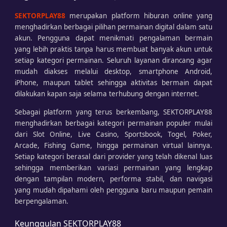
SEKTORPLAY88
merupakan platform hiburan online yang
menghadirkan berbagai pilihan permainan digital dalam satu
akun. Pengguna dapat menikmati pengalaman bermain
yang lebih praktis tanpa harus membuat banyak akun untuk
setiap kategori permainan. Seluruh layanan dirancang agar
mudah diakses melalui desktop, smartphone Android,
iPhone, maupun tablet sehingga aktivitas bermain dapat
dilakukan kapan saja selama terhubung dengan internet.
Sebagai platform yang terus berkembang, SEKTORPLAY88
menghadirkan berbagai kategori permainan populer mulai
dari Slot Online, Live Casino, Sportsbook, Togel, Poker,
Arcade, Fishing Game, hingga permainan virtual lainnya.
Setiap kategori berasal dari provider yang telah dikenal luas
sehingga memberikan variasi permainan yang lengkap
dengan tampilan modern, performa stabil, dan navigasi
yang mudah dipahami oleh pengguna baru maupun pemain
berpengalaman.
Keunggulan SEKTORPLAY88