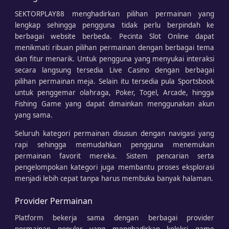
SEKTORPLAY88 menghadirkan pilihan permainan yang
lengkap sehingga pengguna tidak perlu berpindah ke
berbagai website berbeda. Pecinta Slot Online dapat
menikmati ribuan pilihan permainan dengan berbagai tema
dan fitur menarik. Untuk pengguna yang menyukai interaksi
secara langsung tersedia Live Casino dengan berbagai
pilihan permainan meja. Selain itu tersedia pula Sportsbook
untuk penggemar olahraga, Poker, Togel, Arcade, hingga
Fishing Game yang dapat dimainkan menggunakan akun
yang sama.
Seluruh kategori permainan disusun dengan navigasi yang
rapi sehingga memudahkan pengguna menemukan
permainan favorit mereka. Sistem pencarian serta
pengelompokan kategori juga membantu proses eksplorasi
menjadi lebih cepat tanpa harus membuka banyak halaman.
Provider Permainan
Platform bekerja sama dengan berbagai provider