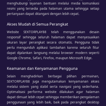
menghubungi layanan bantuan melalui media komunikasi
resmi yang tersedia pada halaman utama sehingga setiap
pertanyaan dapat ditangani dengan lebih cepat.
Akses Mudah di Semua Perangkat
Website SEKTORPLAY88 telah menggunakan desain
responsif sehingga seluruh halaman dapat menyesuaikan
ukuran layar perangkat secara otomatis. Pengguna tidak
perlu mengunduh aplikasi tambahan karena seluruh fitur
dapat dijalankan langsung melalui browser modern seperti
Google Chrome, Safari, Firefox, maupun Microsoft Edge.
Keamanan dan Kenyamanan Pengguna
Selain menghadirkan berbagai pilihan permainan,
SEKTORPLAY88 juga mengutamakan kenyamanan akses
melalui sistem yang stabil serta navigasi yang sederhana.
Optimalisasi performa website dilakukan agar halaman
dapat dimuat lebih cepat sehingga memberikan pengalaman
penggunaan yang lebih baik, baik pada perangkat desktop