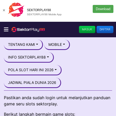
Download
×
SEKTORPLAY88
SEKTORPLAY88 Mobile App
MASUK
DAFTAR
TENTANG KAMI
MOBILE
INFO SEKTORPLAY88
POLA SLOT HARI INI 2026
JADWAL PIALA DUNIA 2026
Pastikan anda sudah login untuk melanjutkan panduan
game seru slots sektorplay.
Berikut langkah bermain game slots: