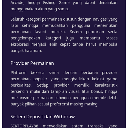
Plinko Pinball
Red Light Green Light
Haunted Haven
PLAY
PLAY
PLAY
IDNRAFFLE
idnraffle
PLAY
IDNTRADE