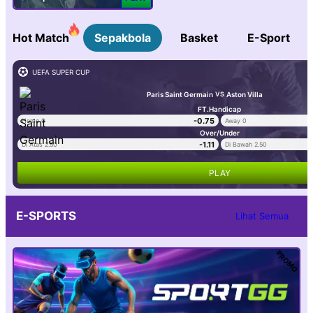
Ubobet Sports
SBO Sportsbook
PLAY
PLAY
CMD Sports
PLAY
Saba Sports
PLAY
SBO Sportsbook
PLAY