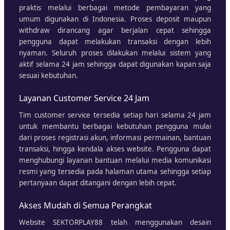
Idntrade
PLAY
TOGEL
Lihat Semua
TOGEL
PLAY
NEW
NEW
NEW
Sweet Candy 3D
5D Europe Lotto
3D Europe Lotto
PLAY
PLAY
PLAY
PROMO
NEW