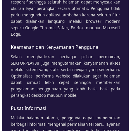
4D Europe Lotto
Devil Dice 3D
4D Scorpio
PLAY
PLAY
PLAY
4D Capricorn
4D Cancer
4D Virgo
PLAY
PLAY
PLAY
LIVE CASINO
Lihat Semua
SG8 Playtech
SBO Casino
PLAY
PLAY
Hogaming
Sg8 Evolution
PLAY
PLAY
TANGKAS