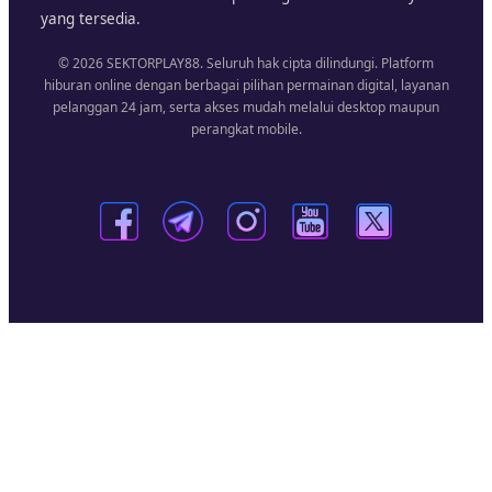
Digital dan Layanan 24 Jam
SEKTORPLAY88
merupakan platform hiburan online yang
menghadirkan berbagai pilihan permainan digital dalam satu
akun. Pengguna dapat menikmati pengalaman bermain
yang lebih praktis tanpa harus membuat banyak akun untuk
setiap kategori permainan. Seluruh layanan dirancang agar
mudah diakses melalui desktop, smartphone Android,
iPhone, maupun tablet sehingga aktivitas bermain dapat
dilakukan kapan saja selama terhubung dengan internet.
Sebagai platform yang terus berkembang, SEKTORPLAY88
menghadirkan berbagai kategori permainan populer mulai
dari Slot Online, Live Casino, Sportsbook, Togel, Poker,
Arcade, Fishing Game, hingga permainan virtual lainnya.
Setiap kategori berasal dari provider yang telah dikenal luas
sehingga memberikan variasi permainan yang lengkap
dengan tampilan modern, performa stabil, dan navigasi
yang mudah dipahami oleh pengguna baru maupun pemain
berpengalaman.