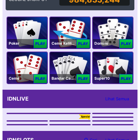
SportGG
PLAY
IA Esport
Saba Esport
PLAY
PLAY
POKER
Lihat Semua
NEW