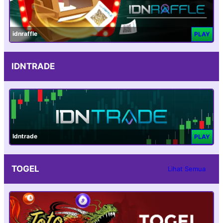
Poker
Ceme Keliling
Domino
PLAY
PLAY
PLAY
Ceme
Bandar Capsa
Super10
PLAY
PLAY
PLAY
IDNLIVE
Lihat Semua
PROMO
Spesial